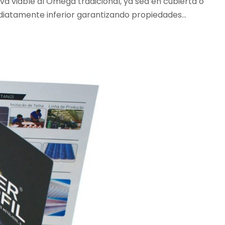
va viable al Omega tradicional, ya sea en cubierta o
mediatamente inferior garantizando propiedades...