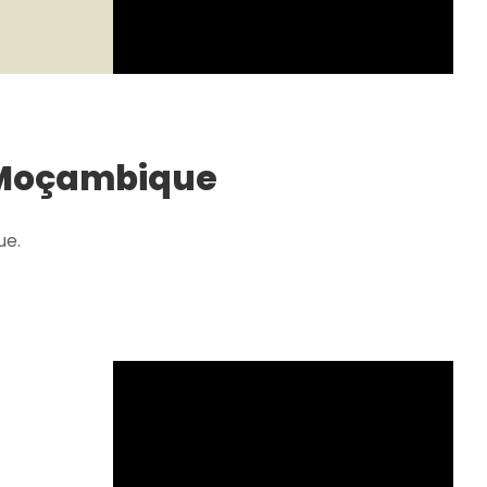
e Moçambique
ue.